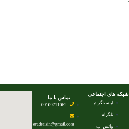
.
شبکه های اجتماعی
تماس با ما
اینستاگرام
09109711062
تلگرام
aradraisin@gmail.com
واتس اپ