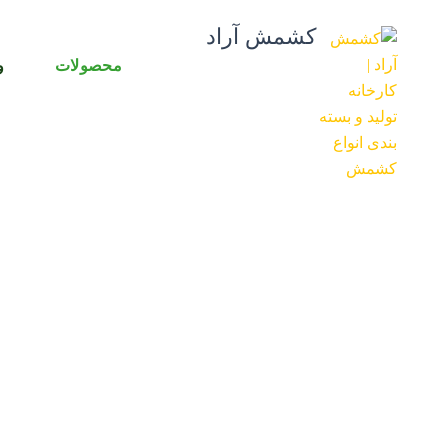
رش
کشمش آراد
ه
حتوا
محصولات
و