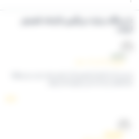
22 دیدگاه دربارهٔ «بزرگترین کارخانه کشمش
یران»
رضا فیض
فروردین ۷, ۱۴۰۴ در ۱۰:۳۱ ب٫ظ
ازدیدی که از کارخانه کشمش آراد داشتم خیلی خوب بود و واقعا
ای افتخار داره که با این مجموعه کار میکنم
پاسخ
کشمش آراد