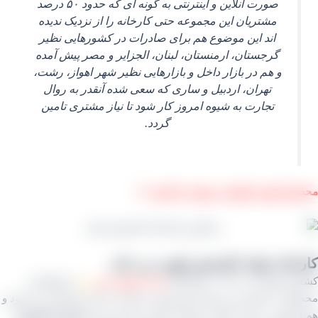
صورت آنلاین و اینترنتی به گونه‌ ای که حدود ۵۰ درصد
مشتریان این مجموعه حتی کارخانه را از نزدیک ندیده
اند این موضوع هم برای صادرات در کشورهایی نظیر
گرجستان، ارمنستان، لبنان، الجزایر و مصر پیش آمده
و هم در بازار داخل و بازارهایی نظیر شهر اهواز، رشت،
تهران، اردبیل و ساری که سعی شده آنقدر به روال
تجارت به شیوه امروز کار شود تا نیاز مشتری تامین
گردد.
ل پلویی کهربایی روشن یا تیزابی ⇓
خانه تولید کشمش پلویی بی دانه
 پلویی
بی دانه در رنگ های
سیاه، قهوه ای و
زرد
از انواع این
ل به شمار می روند که هم جهت صادرات از آن استفاده می شود و
روش در بازار داخلی. کارخانه تولید و بسته بندی
مجموعه کشمش