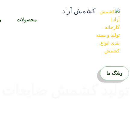
رش
کشمش آراد
ه
حتوا
محصولات
و
وبلاگ ما
تولید کشمش ضایعات 