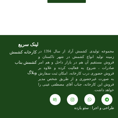
لینک سریع
مجموعه تولیدی کشمش آراد از سال 1394 در
کارخانه کشمش
زمینه تولید انواع کشمش در شهر تاکستان و
کشمش بناب
فروش مستقیم آن هم در بازار داخل و هم امر
صادرات ، شروع به فعالیت کرده و علاوه بر
وبلاگ
فروش حضوری درب کارخانه، امکان ثبت سفارش
به صورت غیرحضوری و از طریق شخص مدیر
فروش این کارخانه، جناب آقای مصطفی عینی را
خواهد داشت.
J
I
W
T
k
n
h
e
طراحی و اجرا :
سئو یازده
i
s
a
l
-
t
t
e
p
a
s
g