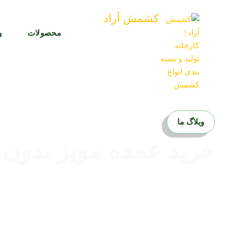
رش
کشمش آراد
ه
حتوا
محصولات
و
وبلاگ ما
خرید عمده مویز بدون