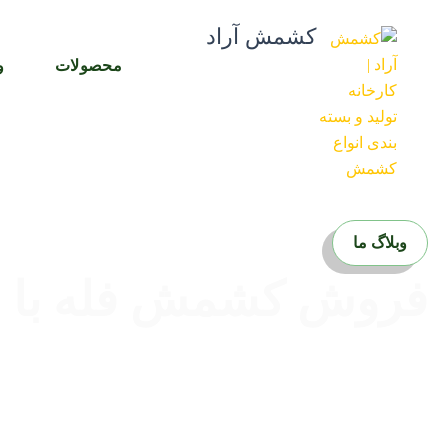
رش
کشمش آراد
ه
حتوا
محصولات
و
وبلاگ ما
فروش کشمش فله با ح