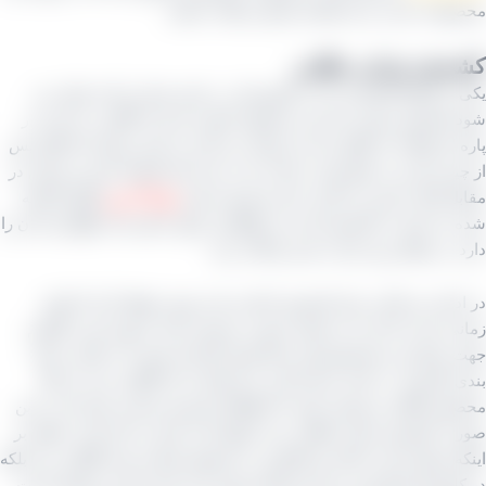
لات است را از ایشان پاسخ دریافت نمایید.
ش تیزابی طلایی
از انواع کشمشی که در کشورمان در حجم بسیار زیادی تولید می‌
کشمش تیزابی نام دارد محصول اشاره شده از انگور بی دانه و در
 ای اوقات از انگور دانه‌ دار تولید می‌ گردد و با این روش که انگور پس
یده شدن به مایع تیزاب داغ به مدت چند ثانیه آغشته شده و سپس در
ل آفتاب قرار می‌ گیرد تا نور خورشید طی
نهایتاً ۵ روز
انگور آغشته
ا تبدیل به کشمش کند و در واقع این مایع، حکم ماده نگهدارنده آن را
 در مقابل زود خراب شدن و آفت زدن.
دامه دو حالت برای کشمش اشاره شده پیش خواهد آمد که اولی
ی است که آن را به همان صورت مصرف کنند یا بهتر است بگوییم
بوجاری و شستشو وارد خط تولید کارخانه شود تا در قالب بسته‌
کارتونی در بازار عرضه گردد و یا اینکه به آن گوگرد بزنند تا رنگ
ل طلایی و روشن شود تا اصطلاحا مشتری پسندتر شود که در این
 کشمش تیزابی طلایی پدید خواهد آمد. لازم به ذکر است علاوه بر
ه ممکن است باغدار و کشاورز به محصول اشاره شده گوگرد بزند بلکه
رخانه‌ ها واحدی به نام دودخانه وجود دارد که این کار را ممکن است