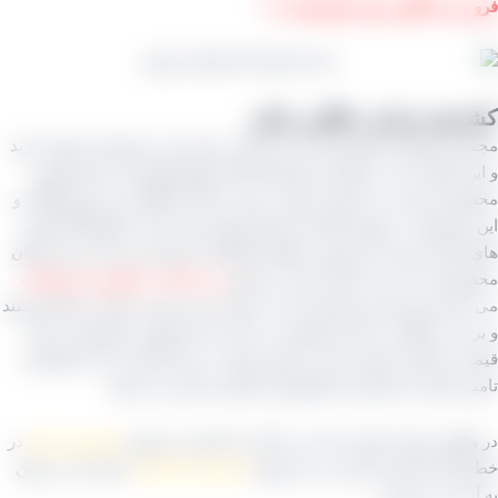
بردن انگور درون مایع تیزاب ⇓
ش تیزابی طلایی ملایر
عه تولیدی کشمش آراد که شما در سایت این مجموعه حضور دارید
 مقاله را می‌ خوانید از تولیدکنندگان انواع کشمش از جمله همین
ل تیزابی می‌ باشد آن هم در هر دو حالت گوگردی و بدون گوگرد و
مجموعه در شهر تاکستان استان قزوین قرار دارد و طبیعتاً کشمش
فله‌ ای خود را از همین منطقه تاکستان خریداری می‌ کند یعنی همان
لی که دست باغدار است و دارای
دم، شاخه، سنگریزه و ضایعات
باشد چون همه مشتریان که به دنبال خرید جنس مرغوب و اعلا نیستند
خی از آنها به دنبال محصولی می‌ گردند که کیفیتی متوسط در کنار
ی متعادل داشته باشد به همین جهت به جای آنکه بار را از تاکستان
 کنیم از باغداران و کشاورزان ملایری تامین می‌ کنیم.
اقع دو علت اصلی باعث می‌ گردد که قیمت خروجی
کشمش ملایر
در
ولید کارخانه ارزان‌ تر از خروجی
کشمش تاکستان
باشد که در پایین
 می‌ پردازیم: