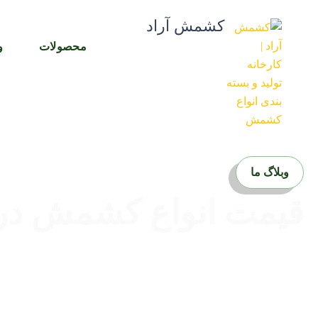
رش
کشمش آراد
ه
حتوا
محصولات
و
وبلاگ ما
قیمت انواع کشمش در 