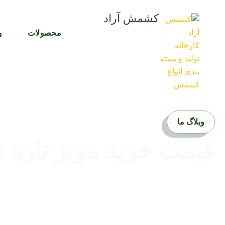
رش
کشمش آراد
ه
حتوا
محصولات
و
وبلاگ ما
قیمت خرید مویز تازه 