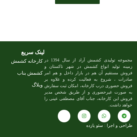
لینک سریع
مجموعه تولیدی کشمش آراد از سال 1394 در
کارخانه کشمش
زمینه تولید انواع کشمش در شهر تاکستان و
کشمش بناب
فروش مستقیم آن هم در بازار داخل و هم امر
صادرات ، شروع به فعالیت کرده و علاوه بر
وبلاگ
فروش حضوری درب کارخانه، امکان ثبت سفارش
به صورت غیرحضوری و از طریق شخص مدیر
فروش این کارخانه، جناب آقای مصطفی عینی را
خواهد داشت.
J
I
W
T
k
n
h
e
طراحی و اجرا :
سئو یازده
i
s
a
l
-
t
t
e