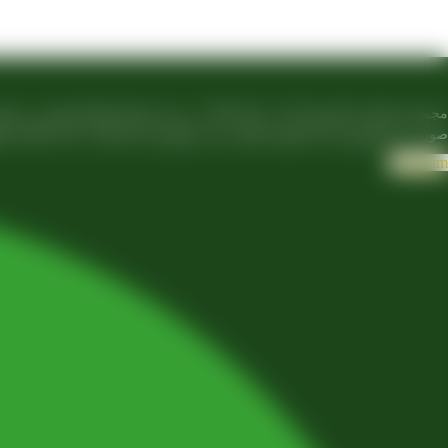
مجموعه تولیدی کشمش آراد از سال 1394 در
صورت غیرحضوری و از طریق شخص مدیر فروش این کارخانه، جناب آقای مصط
Telegram