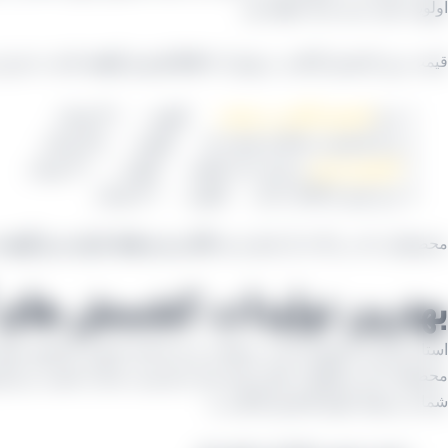
اولویت اول خرید شما خواهد بود.
قیمت روز کشمش آفتابی در تهران که
فله ای و در کیسه
باشد به شرح 
نرخ
کشمش آفتابی بی هسته
کیلویی ۹۲۰۰۰ تومان
نرخ کشمش عسگری هسته دار کیلویی ۷۵۰۰۰ تومان
کشمش ارزان
و بدون دانه کیلویی کیلویی ۶۲۰۰۰ تومان
نرخ مویز ارگانیک داراب کیلویی ۸۲۰۰۰ تومان
محصولاتی که در بالا به آن اشاره شد
الک زده و فقط دارای دم و گوش
بهترین تولیدات کشمش های 
استان فارس بخصوص داراب و بوانات و نیز استان قزوین بخصوص شهر تاک
محصولات این مناطق از نظر میزان قند و شیرینی بسیار محبوب و پرف
شما می توانید انواع کشمش آفتابی را