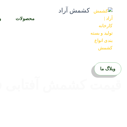
رش
کشمش آراد
ه
حتوا
محصولات
و
وبلاگ ما
قیمت کشمش آفتابی ف