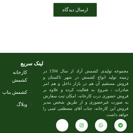
لینک سریع
مجموعه تولیدی کشمش آراد از سال 1394 در
کارخانه
زمینه تولید انواع کشمش در شهر تاکستان و
کشمش
فروش مستقیم آن هم در بازار داخل و هم امر
صادرات ، شروع به فعالیت کرده و علاوه بر
کشمش بناب
فروش حضوری درب کارخانه، امکان ثبت سفارش
به صورت غیرحضوری و از طریق شخص مدیر
وبلاگ
فروش این کارخانه، جناب آقای مصطفی عینی را
خواهد داشت.
J
I
W
T
k
n
h
e