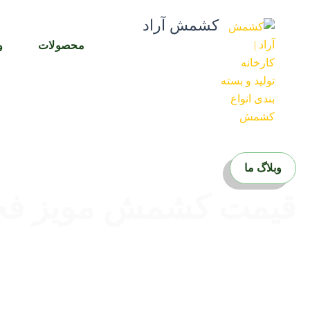
رش
کشمش آراد
ه
حتوا
محصولات
و
وبلاگ ما
قیمت کشمش مویز فخر