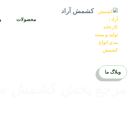
رش
کشمش آراد
ه
حتوا
محصولات
و
وبلاگ ما
مرجع پخش کشمش طلا