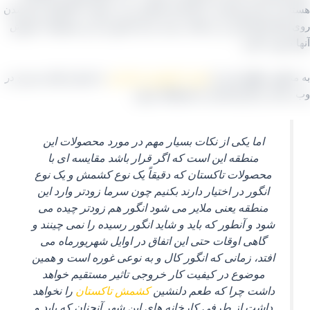
د که برای بوجاری به کارخانه‌ ها آورده می‌ شوند تا کارهای تمیزشدن
آنها انجام گیرد و در قالب بسته‌ بندی کارتونی این محصولات فروش
 صورت گیرد.
نظور مطلع شدن از
قیمت کشمش صادراتی
با شماره های مندرج در
ایت و کارشناسان ما هماهنگ شوید
.
اما یکی از نکات بسیار مهم در مورد محصولات این
منطقه این است که اگر قرار باشد مقایسه‌ ای با
محصولات تاکستان که دقیقاً یک نوع کشمش و یک نوع
انگور در اختیار دارند بکنیم چون سرما زودتر وارد این
منطقه یعنی ملایر می‌ شود انگور هم زودتر چیده می
شود و آنطور که باید و شاید انگور رسیده را نمی‌ چینند و
گاهی اوقات حتی این اتفاق در اوایل شهریورماه می‌
افتد، زمانی که انگور کال و به نوعی غوره است و همین
موضوع در کیفیت کار خروجی تاثیر مستقیم خواهد
داشت چرا که طعم دلنشین
کشمش تاکستان
را نخواهد
داشت از طرفی کارخانه‌ های این شهر آنچنان که باید و