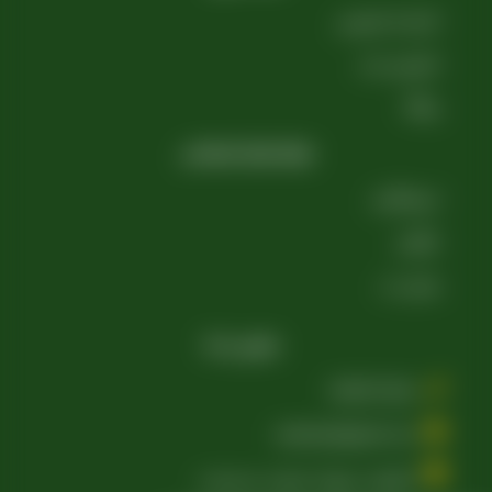
کارخانه کشمش
کشمش بناب
وبلاگ
شبکه های اجتماعی
اینستاگرام
تلگرام
واتس اپ
تماس با ما
09109711062
aradraisin@gmail.com
تاکستان، شهرک صنعتی خرمدشت