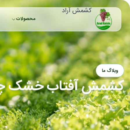
رش
کشمش آراد
ه
حتوا
محصولات
وبلاگ ما
کشمش آفتاب خشک چگو