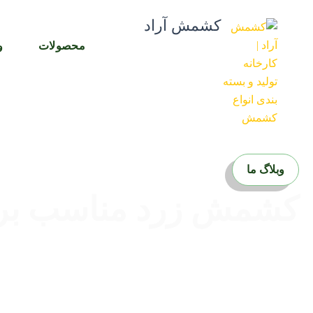
رش
کشمش آراد
ه
حتوا
محصولات
و
وبلاگ ما
کشمش زرد مناسب بر