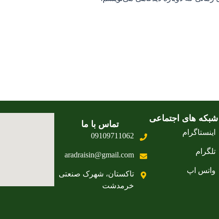
شبکه های اجتماعی
تماس با ما
اینستاگرام
09109711062
تلگرام
aradraisin@gmail.com
واتس اپ
تاکستان، شهرک صنعتی
خرمدشت