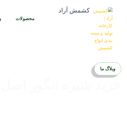
رش
کشمش آراد
ه
حتوا
محصولات
و
وبلاگ ما
خرید شیره انگور اصل