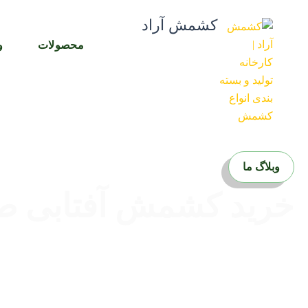
رش
کشمش آراد
ه
حتوا
محصولات
و
وبلاگ ما
خرید کشمش آفتابی طب