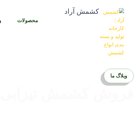
رش
کشمش آراد
ه
حتوا
محصولات
و
وبلاگ ما
فروش کشمش تیزابی درج