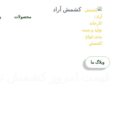
رش
کشمش آراد
ه
حتوا
محصولات
و
وبلاگ ما
قیمت امروز کشمش تی