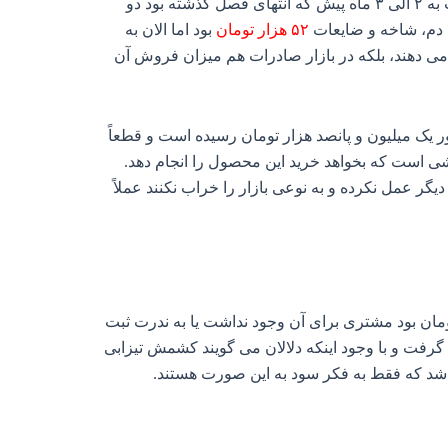
در حال حاضر که در ابتدای آذر ۱۴۰۲ هستیم نرخ این کشمش رشد بسیار زیادی به خود دیده به گونه‌ ای که تقریباً نرخ آن نسبت به ۲ الی ۳ ماه پیش که انتهای فصل گذشته بود دو
۵۲ هزار تومان
بود اما الان به
م می دهند، بلکه در بازار صادرات هم میزان فروش آن
با کیفیتی بالا آماده کنیم هر کارتون ۹ کیلویی به رقم غیرقابل باور یک میلیون و پانصد هزار تومان رسیده است و قطعاً
خشی است که بخواهد خرید این محصول را انجام دهد.
یگر عمل نکرده و به نوعی بازار را خراب نکنند عملاً
ه و باید شما بدانید این است که طی دو ماه و نیم پیش که قیمت کشمش تیزابی صادراتی حدود ۸۰ هزار تومان بود مشتری برای آن وجود نداشت یا به ندرت ثبت
اتی برای آن انجام نخواهد گرفت و با وجود اینکه دلالان می‌ گویند کشمش تیزابی