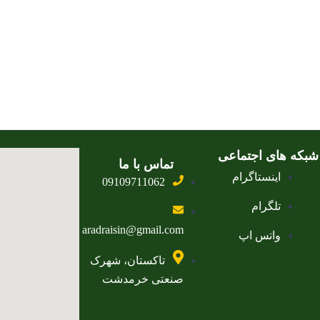
شبکه های اجتماعی
تماس با ما
اینستاگرام
09109711062
تلگرام
aradraisin@gmail.com
واتس اپ
تاکستان، شهرک
صنعتی خرمدشت