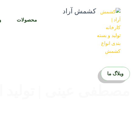
رش
کشمش آراد
ه
حتوا
محصولات
و
وبلاگ ما
مصطفی عینی | تولید ا