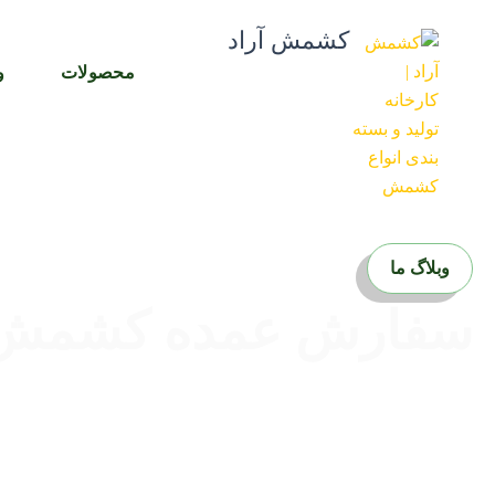
رش
کشمش آراد
ه
حتوا
محصولات
و
وبلاگ ما
سفارش عمده کشمش سبز