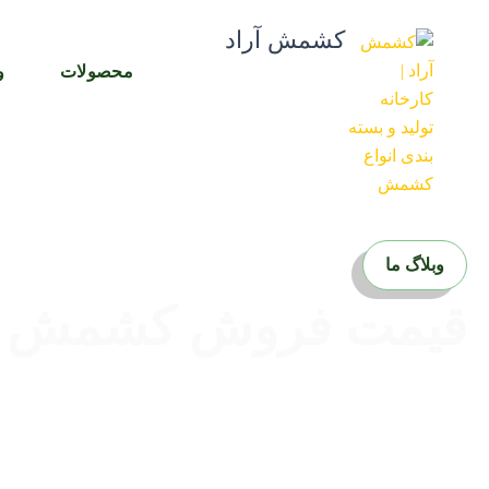
رش
کشمش آراد
ه
حتوا
محصولات
و
وبلاگ ما
قیمت فروش کشمش پل