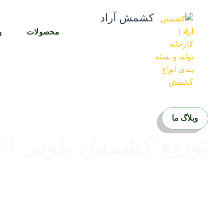
رش
کشمش آراد
ه
حتوا
محصولات
و
وبلاگ ما
توزیع کشمش پلویی اعل