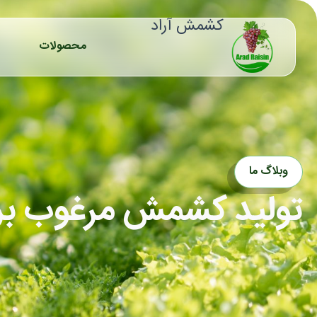
رش
کشمش آراد
ه
حتوا
محصولات
وبلاگ ما
تولید کشمش مرغوب برا