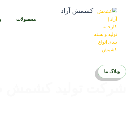
رش
کشمش آراد
ه
حتوا
محصولات
و
وبلاگ ما
شرکت تولید کشمش ص